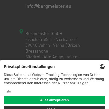
info@bergmeister.eu
Bergmeister GmbH
Eisackstraße 1 · Via Isarco 1
39040 Vahrn · Varna (Brixen ·
Bressanone)
Südtirol · Alto Adige, Italien ·
Italia
+39 0472 979 000
MwSt. Nr. 02738860218
Bergmeister Ingenieure GmbH