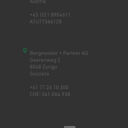
Austria
+43 (0)1 8904611
ATU77366128
Bergmeister + Partner AG
Geerenweg 2
8048 Zurigo
Svizzera
+41 77 26 10 300
CHE-341.064.938