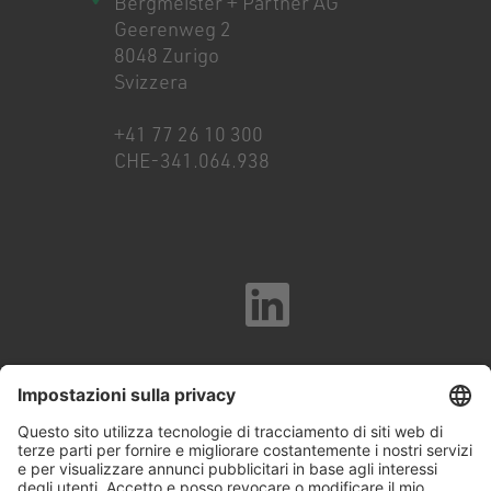
Bergmeister + Partner AG
Geerenweg 2
8048 Zurigo
Svizzera
+41 77 26 10 300
CHE-341.064.938
Colofone