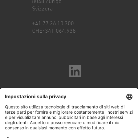
8048 Zurigo
Svizzera
+41 77 26 10 300
CHE-341.064.938
Colofone
Whistleblowing & Codice etico
Privacy
Cookies