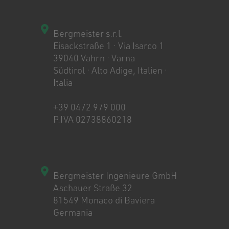
Bergmeister s.r.l.
Eisackstraße 1 · Via Isarco 1
39040 Vahrn · Varna
Südtirol · Alto Adige, Italien ·
Italia
+39 0472 979 000
P.IVA 02738860218
Bergmeister Ingenieure GmbH
Aschauer Straße 32
81549 Monaco di Baviera
Germania