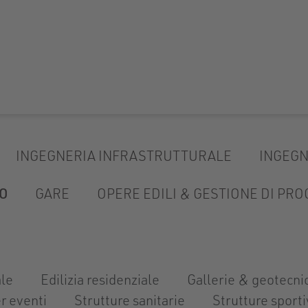
INGEGNERIA INFRASTRUTTURALE
INGEGN
O
GARE
OPERE EDILI & GESTIONE DI PR
ale
Edilizia residenziale
Gallerie & geotecni
r eventi
Strutture sanitarie
Strutture sport